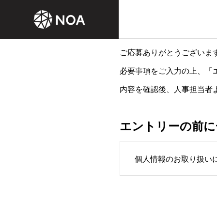
ご応募ありがとうございま
必要事項をご入力の上、「
ごあいさつ
内容を確認後、人事担当者
Greeting
エントリーの前に
SERVICE
COMPANY
事業内容
企業情報
個人情報のお取り扱い
経営理念
Philosophy
DX for
GOLF BU
「ゴルフ」と