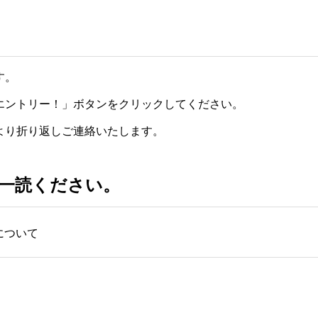
す。
エントリー！」ボタンをクリックしてください。
会社概要
より折り返しご連絡いたします。
Outline
一読ください。
について
サスティナビリティ
Sustainability
DX for
SINESS
TRAVEL AGENCY
IT SOL
 デジタル
「旅行」と デジタル
ITソリュー