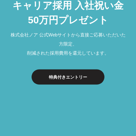
キ
ャ
リ
ア
採
用
入
社
祝
い
金
5
0
万
円
プ
レ
ゼ
ン
ト
株式会社ノア 公式Webサイトから直接ご応募いただいた
方限定、
削減された採用費用を還元しています。
特典付きエントリー