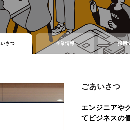
あいさつ
企業情報
採用
ごあいさつ
企業情報
採用情報
エンジニアや
エンジニアフ
挑戦と成長が
てビジネスの
推進する健康
あなたの技術
あります。