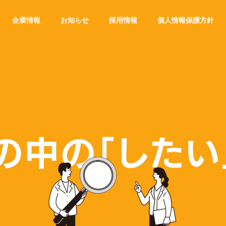
企業情報
お知らせ
採用情報
個人情報保護方針
会社概要
Outline
サスティナビリティ
Sustainability
DX for
SINESS
TRAVEL AGENCY
IT SOL
 デジタル
「旅行」と デジタル
ITソリュー