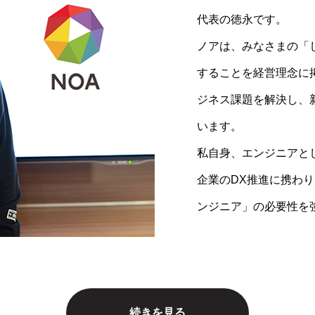
代表の徳永です。
『世の中の「したい」
ITエンジニアやクリ
ノアは、みなさまの「
として掲げ、ITエン
ています。
することを経営理念に掲
し、成長し続ける」と
持続可能な未来の働き
ジネス課題を解決し、
できる組織を目指して
挑戦しながら成長し続
います。
の力を存分に発揮でき
私自身、エンジニアと
企業のDX推進に携わり
ンジニア」の必要性を
採用キャンペーンを見る
企業情報を見る
続きを見る