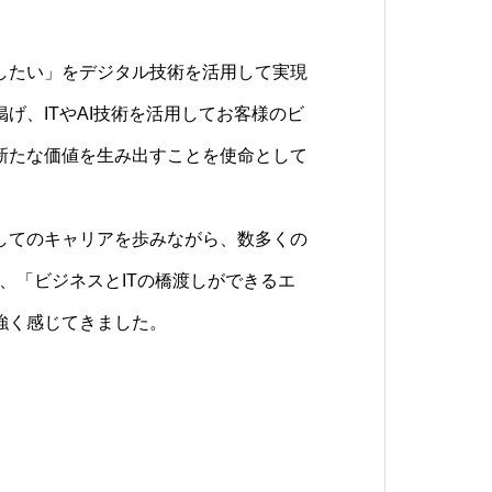
をデジタルで実現する。』をミッション
エイターの成長をサポートする環境が整っ
したい」をデジタル技術を活用して実現
ジニアやクリエーターが「常に学び、挑戦
げ、ITやAI技術を活用してお客様のビ
いう文化となるよう、最良の環境を提供
方を目指す当社とともに、最新の技術に
新たな価値を生み出すことを使命として
います。
けられる環境を用意しています。あなた
るチャンスがここにあります。
してのキャリアを歩みながら、数多くの
、「ビジネスとITの橋渡しができるエ
強く感じてきました。