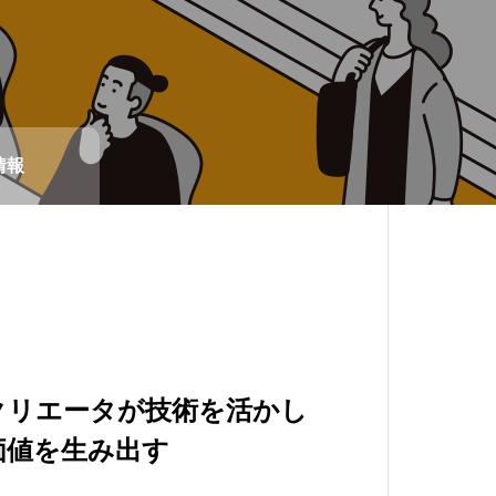
情報
クリエータが技術を活かし
ァースト。未来の働き方を
待っている！
価値を生み出す
経営優良法人
を最大限に活かせる環境が