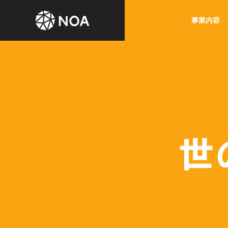
事業内容
ごあいさつ
Greeting
SERVICE
COMPANY
事業内容
企業情報
経営理念
Philosophy
DX for
GOLF BU
「ゴルフ」と